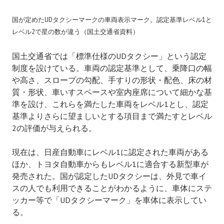
国が定めたUDタクシーマークの車両表示マーク。認定基準レベル1と
レベル2で星の数が違う（国土交通省資料）
国土交通省では「標準仕様のUDタクシー」という認定
制度を設けている。車両の認定基準として、乗降口の幅
や高さ、スロープの勾配、手すりの形状・配色、床の材
質・形状、車いすスペースや室内座席について細かな基
準を設け、これらを満たした車両をレベル1とし、認定
基準よりさらに望ましいとする項目まで満たすとレベル
2の評価が与えられる。
現在は、日産自動車にレベル1に認定された車両がある
ほか、トヨタ自動車からもレベル1に適合する新型車が
発売された。国が認定したUDタクシーは、外見で車イ
スの人でも利用できることがわかるように、車体にステ
ッカー等で「UDタクシーマーク」を車体に表示してい
る。