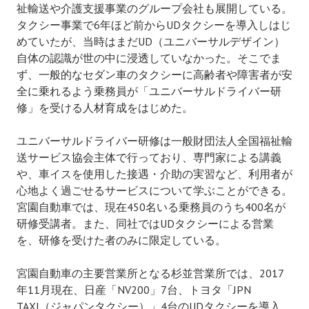
祉輸送や介護支援事業のグループ会社も展開している。
タクシー事業で6年ほど前からUDタクシーを導入しはじ
めていたが、当時はまだUD（ユニバーサルデザイン）
自体の認識が世の中に浸透していなかった。そこでま
ず、一般的なセダン車のタクシーに高齢者や障害者が安
全に乗れるよう乗務員が「ユニバーサルドライバー研
修」を受ける人材育成をはじめた。
ユニバーサルドライバー研修は一般財団法人全国福祉輸
送サービス協会主体で行っており、専門家による講義
や、車イスを使用した接遇・介助の実習など、利用者が
心地よく過ごせるサービスについて学ぶことができる。
宮園自動車では、現在450名いる乗務員のうち400名が
研修受講者。また、同社ではUDタクシーによる営業
を、研修を受けた者のみに限定している。
宮園自動車の主要営業所となる杉並営業所では、2017
年11月現在、日産「NV200」7台、トヨタ「JPN
TAXI（ジャパンタクシー）」4台のUDタクシーを導入