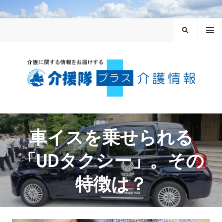
コ
ン
メニュ
テ
検
ー
ン
索
ツ
へ
ス
キ
ッ
介援隊プラス
プ
車イスを乗せられる
「UDタクシー」。その
特徴は？