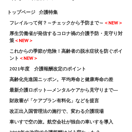
トップページ
介護特集
フレイルって何？～チェックから予防まで～
＜NEW＞
厚生労働省が発信するコロナ禍の介護予防・見守り対
策
＜NEW＞
これからの季節が危険！高齢者の脱水症状を防ぐポイ
ント
＜NEW＞
2021年度 介護報酬改定のポイント
高齢化先進国ニッポン。平均寿命と健康寿命の差
最新介護ロボット―メンタルケアから見守りまで―
財政審が「ケアプラン有料化」などを提言
改正出入国管理法の施行で、変わる介護現場
車いすで空の旅。航空会社が独自の車いすを導入