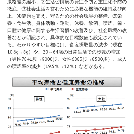
康格差の縮小、②生活習慣病の発症予防と重症化予防の
徹底、③社会生活を営むために必要な機能の維持及び向
上、④健康を支え、守るための社会環境の整備、⑤栄
養・食生活、身体活動・運動、休養、飲酒、喫煙、歯・
口腔の健康に関する生活習慣の改善及び、社会環境の改
善などが明記され、具体的な目標数値も設定されてい
る。わかりやすい目標には、食塩摂取量の減少（現在
10.6g→8g）や、20～64歳の日常生活での歩数の増加
（男性7841歩→9000歩、女性6883歩→8500歩）、成人
の喫煙率の減少（19.5％→12％）などがある。