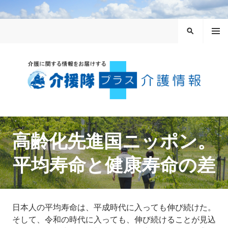
コ
ン
メニュ
テ
検
ー
ン
索
ツ
へ
ス
キ
ッ
介援隊プラス
プ
高齢化先進国ニッポン。
平均寿命と健康寿命の差
日本人の平均寿命は、平成時代に入っても伸び続けた。
そして、令和の時代に入っても、伸び続けることが見込