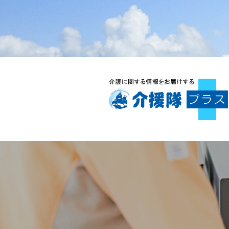
コ
ン
テ
ン
ツ
へ
ス
キ
ッ
プ
介援隊プラス