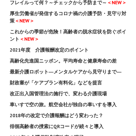
フレイルって何？～チェックから予防まで～
＜NEW＞
厚生労働省が発信するコロナ禍の介護予防・見守り対
策
＜NEW＞
これからの季節が危険！高齢者の脱水症状を防ぐポイ
ント
＜NEW＞
2021年度 介護報酬改定のポイント
高齢化先進国ニッポン。平均寿命と健康寿命の差
最新介護ロボット―メンタルケアから見守りまで―
財政審が「ケアプラン有料化」などを提言
改正出入国管理法の施行で、変わる介護現場
車いすで空の旅。航空会社が独自の車いすを導入
2018年の改定で介護報酬はどう変わった？
徘徊高齢者の捜索にQRコードが続々と導入