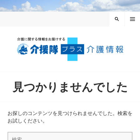
コ
ン
メニュ
テ
検
ー
ン
索
ツ
へ
ス
キ
ッ
介援隊プラス
プ
見つかりませんでした
お探しのコンテンツを見つけられませんでした。検索を
お試しください。
検