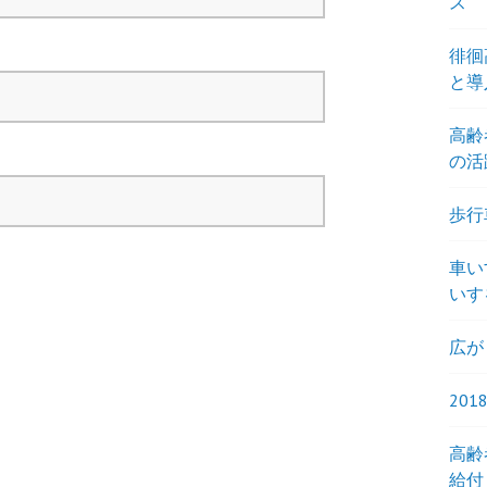
ス
徘徊
と導
高齢
の活
歩行
車い
いす
広が
20
高齢
給付