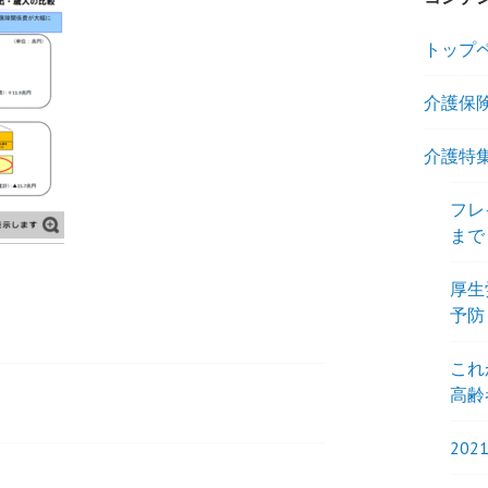
トップ
介護保
介護特
フレ
まで
厚生
予防
これ
高齢
20