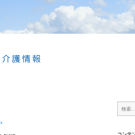
検
索:
ax
コンテ