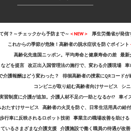
て何？～チェックから予防まで～
＜NEW＞
厚生労働省が発信
これからの季節が危険！高齢者の脱水症状を防ぐポイント
高齢化先進国ニッポン。平均寿命と健康寿命の差
最新
」などを提言
改正出入国管理法の施行で、変わる介護現場
車
定で介護報酬はどう変わった？
徘徊高齢者の捜索にQRコードが
コンビニが取り組む高齢者向けサービス
シニ
実習制度に介護が追加。介護人材不足の一助となるか!?
車イ
&おたすけサービス
高齢者の火災を防ぐ、日常生活用具の給
歩行車に反映されるロボット技術
事業主の職場改善を助ける
っているさまざまな介護支援
介護施設で働く職員の待遇が改善！