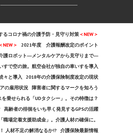
するコロナ禍の介護予防・見守り対策
＜NEW＞
＜NEW＞
2021年度 介護報酬改定のポイント
介護ロボット―メンタルケアから見守りまで―
いすで空の旅。航空会社が独自の車いすを導入
続々と導入
2018年の介護保険制度改定の現状
アの雇用状況
障害者に関するマークを知ろう
スを乗せられる「UDタクシー」。その特徴は？
付
高齢者の徘徊をいち早く発見するGPSの活躍
「職場定着支援助成金」。介護人材の確保に。
 人材不足の解消なるか!?
介護保険最新情報