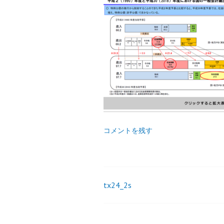
コメントを残す
tx24_2s
投
稿