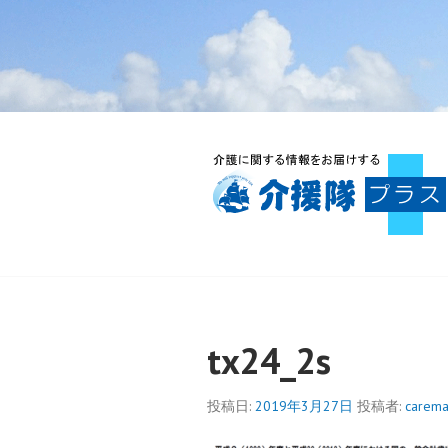
コ
ン
テ
ン
ツ
へ
ス
キ
ッ
プ
介援隊プラス
tx24_2s
投稿日:
2019年3月27日
投稿者:
carem