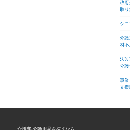
政府
取り
シニ
介護
材不
法改
介護
事業
支援
介援隊-介護用品を探すなら