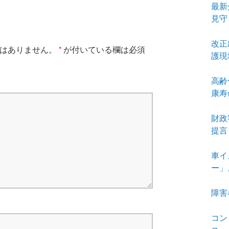
最新
見守
改正
はありません。
*
が付いている欄は必須
護現
高齢
康寿
財政
提言
車イ
ー」
障害
コン