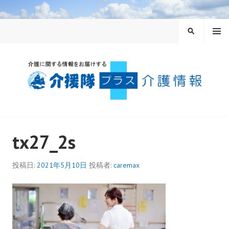
コ
ン
メニュ
テ
検
ー
ン
索
ツ
へ
ス
キ
ッ
介援隊プラス
プ
tx27_2s
投稿日:
2021年5月10日
投稿者:
caremax